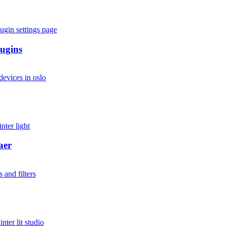
lugins
aer