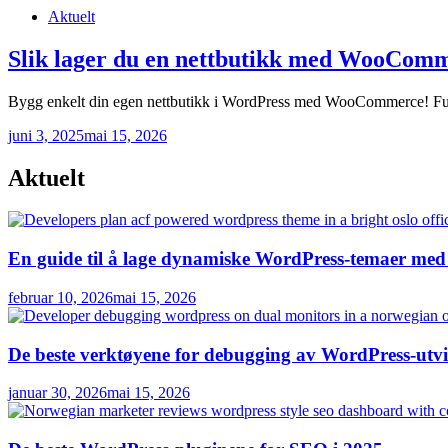
Posted
Aktuelt
in
Slik lager du en nettbutikk med WooComm
Bygg enkelt din egen nettbutikk i WordPress med WooCommerce! Full kon
juni 3, 2025
mai 15, 2026
Aktuelt
En guide til å lage dynamiske WordPress-temaer me
februar 10, 2026
mai 15, 2026
De beste verktøyene for debugging av WordPress-utvi
januar 30, 2026
mai 15, 2026