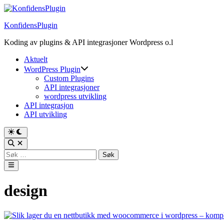
Skip
to
KonfidensPlugin
content
Koding av plugins & API integrasjoner Wordpress o.l
Aktuelt
WordPress Plugin
Custom Plugins
API integrasjoner
wordpress utvikling
API integrasjon
API utvikling
Switch
to
Open
dark
Search
Søk
mode
etter:
Main
Menu
design