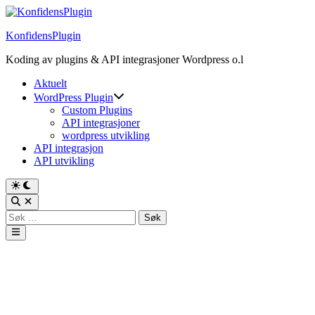
Skip
to
KonfidensPlugin
content
Koding av plugins & API integrasjoner Wordpress o.l
Aktuelt
WordPress Plugin
Custom Plugins
API integrasjoner
wordpress utvikling
API integrasjon
API utvikling
Switch
to
Open
dark
Search
Søk
mode
etter:
Main
Menu