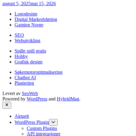
august 5, 2025
mai 15, 2026
Logodesign
Digital Markedsføring
Gaming Norge
SEO
Webutvikling
Spille spill gratis
Hobby
Grafisk design
Søkemotoroptimalisering
Chatbot AI
Plagiering
Levert av
SeoWeb
Powered by
WordPress
and
HybridMag
.
Close
Aktuelt
Show
WordPress Plugin
sub
Custom Plugins
menu
API integrasjoner